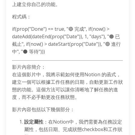
上建立你自己的功能。
程式碼：
if(prop("Done") == true, "
🔵
完成", if(now() >
dateAdd(dateEnd(prop("Date")), 1, "days"), "
🟠
已
截止", if(now() > dateStart(prop("Date")), "
🟢
進行
中", "
⚫
等待")))
影片內容簡介：
在這個影片中，我將示範如何使用Notion 的函式，
建立一個可以根據工作任務的日期，自動更新工作狀
態的功能。這個方法可以讓你清晰地了解任務的進
度，而不必手動更改任務狀態。
影片內容包括以下幾個部分：
設定屬性
：在Notion中，我們需要為任務設定
屬性，包括日期、完成狀態checkbox和工作狀